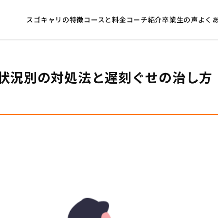
スゴキャリの特徴
コースと料金
コーチ紹介
卒業生の声
よく
状況別の対処法と遅刻ぐせの治し方