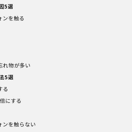
因5選
ォンを触る
忘れ物が多い
法5選
する
5倍にする
ォンを触らない