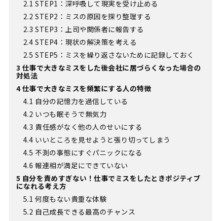
2.1
STEP1：深呼吸して現実を受け止める
2.2
STEP2：ミスの原因を探り整理する
2.3
STEP3：上司や関係者に報告する
2.4
STEP4：現状の解決策を考える
2.5
STEP5：ミスを繰り返さないために記録しておく
3
仕事で大きなミスをした後会社に居づらくなった場合の
対処法
4
仕事で大きなミスを頻繁にする人の特徴
4.1
自分の記憶力を過信している
4.2
いつも眠そうで無気力
4.3
責任感がなく他の人のせいにする
4.4
いいところを見せようと張り切ってしまう
4.5
不測の事態にすぐパニックになる
4.6
報連相が満足にできていない
5
自分を責めすぎない！仕事でミスをしたときポジティブ
になれる考え方
5.1
何度もない貴重な体験
5.2
自己成長できる最高のチャンス